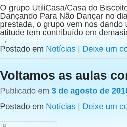
O grupo UtiliCasa/Casa do Biscoi
Dançando Para Não Dançar no di
prestada, o grupo vem nos dando 
atitude tem contribuído em demas
→
Postado em
Notícias
|
Deixe um c
Voltamos as aulas c
Publicado em
3 de agosto de 201
Postado em
Notícias
|
Deixe um c
Pesquisar
por: