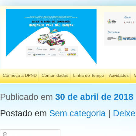
Conheça a DPND
Comunidades
Linha do Tempo
Atividades
M
Publicado em
30 de abril de 2018
Postado em
Sem categoria
|
Deixe
Pesquisar
por: