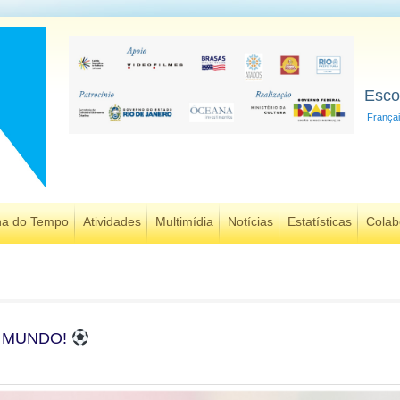
Esco
França
ha do Tempo
Atividades
Multimídia
Notícias
Estatísticas
Colab
O MUNDO!