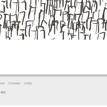
ore
Contato
Links
/ 421