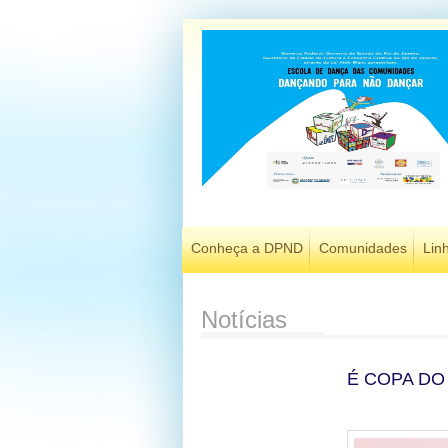
Conheça a DPND
Comunidades
Lin
Notícias
É COPA D