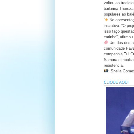
voltou ao tradici
bailarina Therez
populares ao balé
Na apresentaçã
iniciativa. “O pr
isso faço questão
carinho”, afirmou 
Um dos destaqu
comunidade Pavão
companhia Tui Cru
Samara simboliza
resistência.
: Sheila Gome
CLIQUE AQUI