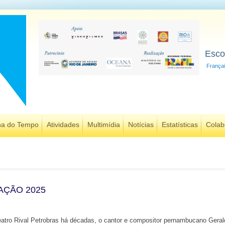
Esco
França
ha do Tempo
Atividades
Multimídia
Notícias
Estatísticas
Colab
AÇÃO 2025
eatro Rival Petrobras há décadas, o cantor e compositor pernambucano Gera