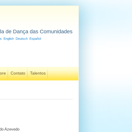
la de Dança das Comunidades
is
English
Deutsch
Español
ore
Contato
Talentos
ldo Azevedo