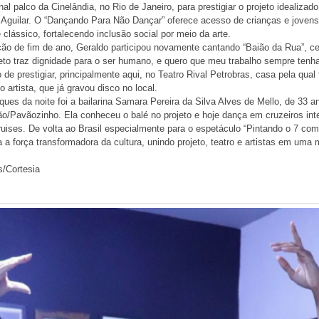
onal palco da Cinelândia, no Rio de Janeiro, para prestigiar o projeto idealizad
a Aguilar. O “Dançando Para Não Dançar” oferece acesso de crianças e jove
 clássico, fortalecendo inclusão social por meio da arte.
o de fim de ano, Geraldo participou novamente cantando “Baião da Rua”, ce
ojeto traz dignidade para o ser humano, e quero que meu trabalho sempre tenh
 de prestigiar, principalmente aqui, no Teatro Rival Petrobras, casa pela qual
o artista, que já gravou disco no local.
es da noite foi a bailarina Samara Pereira da Silva Alves de Mello, de 33 an
/Pavãozinho. Ela conheceu o balé no projeto e hoje dança em cruzeiros int
ises. De volta ao Brasil especialmente para o espetáculo “Pintando o 7 com 
 a força transformadora da cultura, unindo projeto, teatro e artistas em um
s/Cortesia