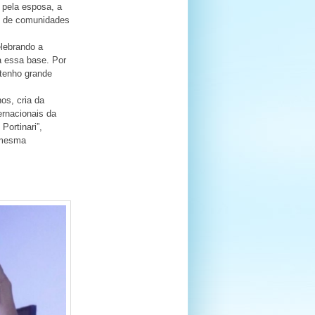
o pela esposa, a
ns de comunidades
lebrando a
a essa base. Por
 tenho grande
os, cria da
ernacionais da
Portinari”,
a mesma