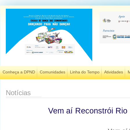
Conheça a DPND
Comunidades
Linha do Tempo
Atividades
M
Notícias
Vem aí Reconstrói Rio !