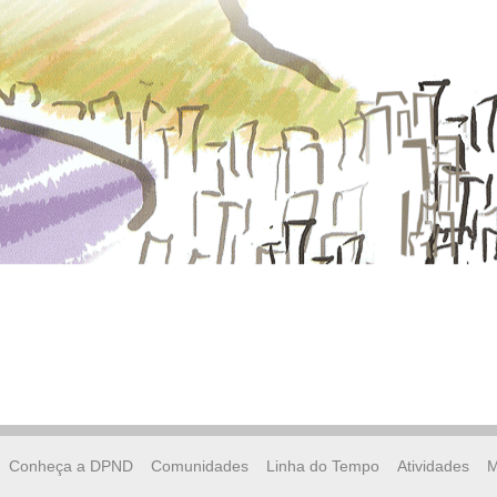
Conheça a DPND
Comunidades
Linha do Tempo
Atividades
M