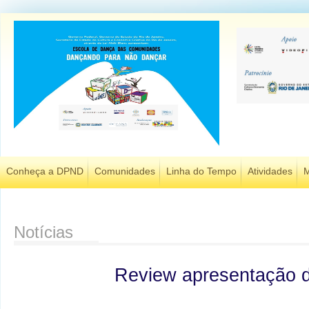
Conheça a DPND
Comunidades
Linha do Tempo
Atividades
M
Notícias
Review apresentação d