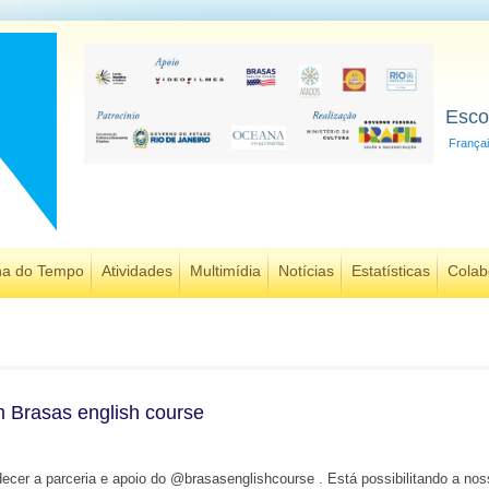
Esco
França
ha do Tempo
Atividades
Multimídia
Notícias
Estatísticas
Colab
m Brasas english course
cer a parceria e apoio do @brasasenglishcourse . Está possibilitando a noss