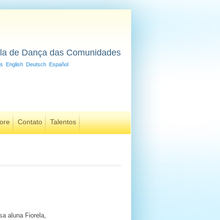
la de Dança das Comunidades
is
English
Deutsch
Español
ore
Contato
Talentos
a aluna Fiorela,