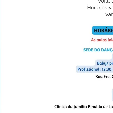
Volta 
Horários v
Va