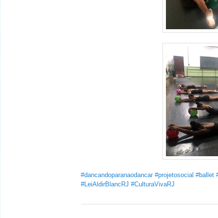
#dancandoparanaodancar
#projetosocial
#ballet
#LeiAldirBlancRJ
#CulturaVivaRJ