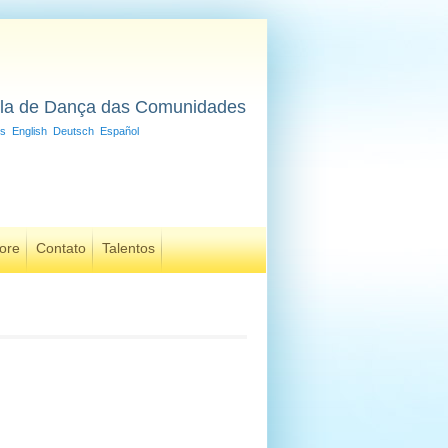
la de Dança das Comunidades
is
English
Deutsch
Español
ore
Contato
Talentos