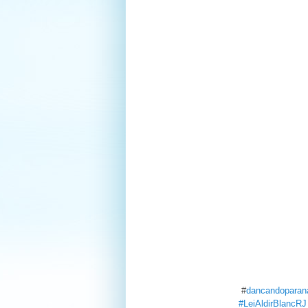
#
dancandoparan
#LeiAldirBlancRJ