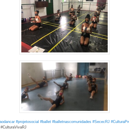
aodancar
#projetosocial
#ballet
#balletnascomunidades
#SececRJ
#CulturaPr
#CulturaVivaRJ