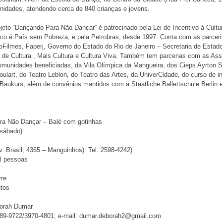
idades, atendendo cerca de 840 crianças e jovens.
ojeto “Dançando Para Não Dançar” é patrocinado pela Lei de Incentivo à Cult
ico é País sem Pobreza; e pela Petrobras, desde 1997. Conta com as parcer
oFilmes, Faperj, Governo do Estado do Rio de Janeiro – Secretaria de Estado
de Cultura , Mais Cultura e Cultura Viva. Também tem parcerias com as As
munidades beneficiadas, da Vila Olímpica da Mangueira, dos Cieps Ayrton 
ulart, do Teatro Leblon, do Teatro das Artes, da UniverCidade, do curso de i
Baukurs, além de convênios mantidos com a Staatliche Ballettschule Berlin 
ra Não Dançar – Balé com gotinhas
(sábado)
v. Brasil, 4365 – Manguinhos). Tel: 2598-4242)
l pessoas
vre
utos
orah Dumar
689-9722/3970-4801; e-mail: dumar.deborah2@gmail.com