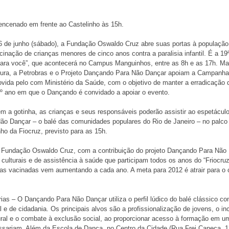
encenado em frente ao Castelinho às 15h.
6 de junho (sábado), a Fundação Oswaldo Cruz abre suas portas à população
cinação de crianças menores de cinco anos contra a paralisia infantil. É a 19
para você”, que acontecerá no Campus Manguinhos, entre as 8h e as 17h. Ma
ltura, a Petrobras e o Projeto Dançando Para Não Dançar apoiam a Campanha
vida pelo com Ministério da Saúde, com o objetivo de manter a erradicação d
1º ano em que o Dançando é convidado a apoiar o evento.
m a gotinha, as crianças e seus responsáveis poderão assistir ao espetáculo 
o Dançar – o balé das comunidades populares do Rio de Janeiro – no palc
nho da Fiocruz, previsto para as 15h.
 Fundação Oswaldo Cruz, com a contribuição do projeto Dançando Para Não
 culturais e de assistência à saúde que participam todos os anos do “Friocruz
as vacinadas vem aumentando a cada ano. A meta para 2012 é atrair para o
rias – O Dançando Para Não Dançar utiliza o perfil lúdico do balé clássico c
l e de cidadania. Os principais alvos são a profissionalização de jovens, o in
tural e o combate à exclusão social, ao proporcionar acesso à formação em u
ressariam. Além da Escola de Dança, no Centro da Cidade (Rua Frei Caneca, 13