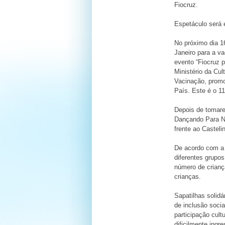
Fiocruz.
Espetáculo será 
No próximo dia 1
Janeiro para a va
evento “Fiocruz 
Ministério da Cu
Vacinação, promo
País. Este é o 1
Depois de tomare
Dançando Para Nã
frente ao Casteli
De acordo com a
diferentes grupos
número de crianç
crianças.
Sapatilhas solidá
de inclusão socia
participação cul
dificilmente ing