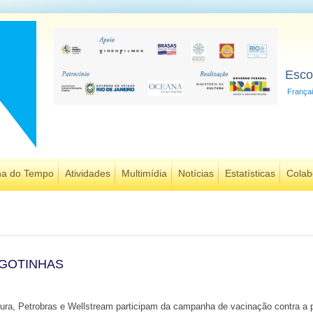
Esco
França
ha do Tempo
Atividades
Multimídia
Notícias
Estatísticas
Colab
 GOTINHAS
tura, Petrobras e Wellstream participam da campanha de vacinação contra a p