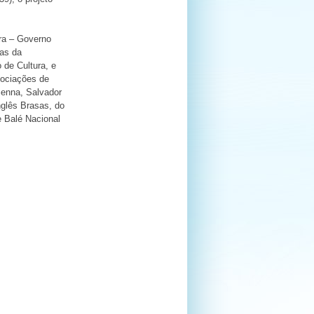
ura – Governo
ias da
 de Cultura, e
sociações de
Senna, Salvador
nglês Brasas, do
e Balé Nacional