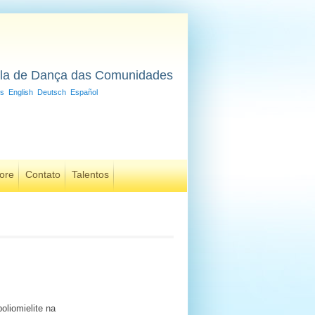
la de Dança das Comunidades
is
English
Deutsch
Español
ore
Contato
Talentos
oliomielite na