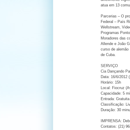
atua em 13 comun
Parcerias – O pr
Federal – País R
Wellstream, Vide
Programas Ponto 
Moradores das co
Allende e João Go
curso de alemão 
de Cuba.
SERVIÇO
Cia Dançando Pa
Data: 16/6/2012 
Horário: 15h
Local: Fiocruz (A
Capacidade: 5 mi
Entrada: Gratuita
Classificação: Li
Duração: 30 min
IMPRENSA: Deb
Contatos: (21) 9