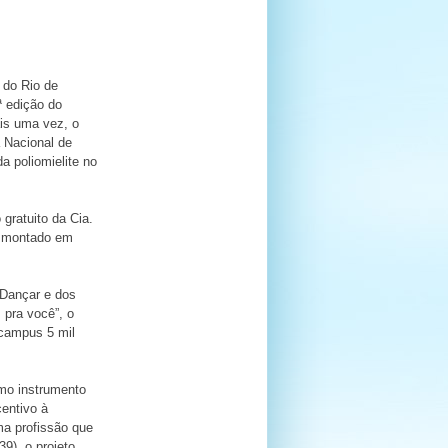
 do Rio de
ª edição do
is uma vez, o
 Nacional de
a poliomielite no
gratuito da Cia.
o montado em
 Dançar e dos
 pra você”, o
 campus 5 mil
omo instrumento
centivo à
ma profissão que
9), o projeto