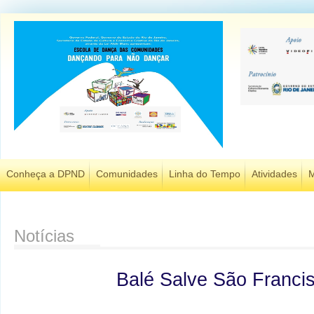
Conheça a DPND
Comunidades
Linha do Tempo
Atividades
M
Notícias
Balé Salve São Franci