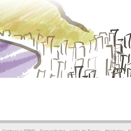
Conheça a DPND
Comunidades
Linha do Tempo
Atividades
M