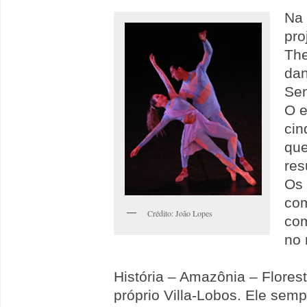
Na 
pro
The
dan
Sen
O e
cin
que
res
Os 
com
Crédito: João Lopes
com
no 
História – Amazônia – Flores
próprio Villa-Lobos. Ele semp